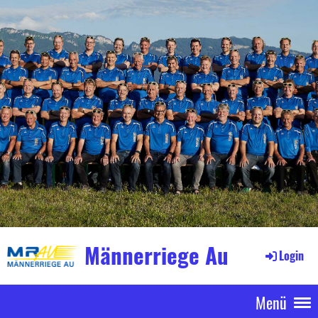
Männerriege Au
Login
Menü